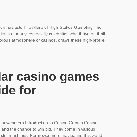
no enthusiasts The Allure of High-Stakes Gambling The
ons of many, especially celebrities who thrive on thrill
morous atmosphere of casinos, draws these high-profile
lar casino games
de for
r newcomers Introduction to Casino Games Casino
t and the chance to win big. They come in various
e slot machines. For newcomers, navigating this world