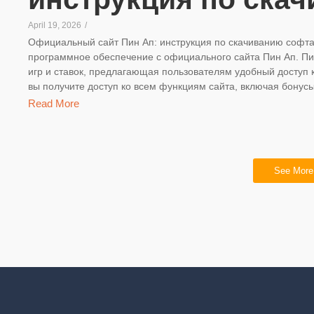
April 19, 2026
/
Официальный сайт Пин Ап: инструкция по скачиванию софта В
программное обеспечение с официального сайта Пин Ап. П
игр и ставок, предлагающая пользователям удобный доступ 
вы получите доступ ко всем функциям сайта, включая бону
Read More
See More