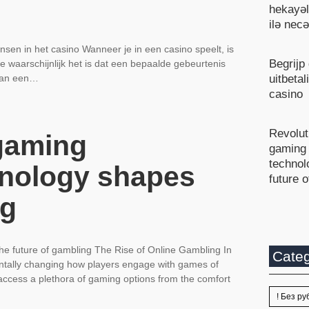
hekayəl
ilə nec
nsen in het casino Wanneer je in een casino speelt, is
Begrijp
 waarschijnlijk het is dat een bepaalde gebeurtenis
uitbetal
 van een…
casino
Revolut
 gaming
gaming
technol
hnology shapes
future 
ng
he future of gambling The Rise of Online Gambling In
Cate
entally changing how players engage with games of
access a plethora of gaming options from the comfort
! Без ру