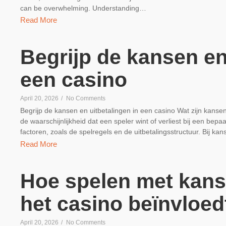
can be overwhelming. Understanding…
Read More
Begrijp de kansen en
een casino
April 20, 2026
/
No Comments
Begrijp de kansen en uitbetalingen in een casino Wat zijn kanse
de waarschijnlijkheid dat een speler wint of verliest bij een bepa
factoren, zoals de spelregels en de uitbetalingsstructuur. Bij k
Read More
Hoe spelen met kans
het casino beïnvloed
April 20, 2026
/
No Comments