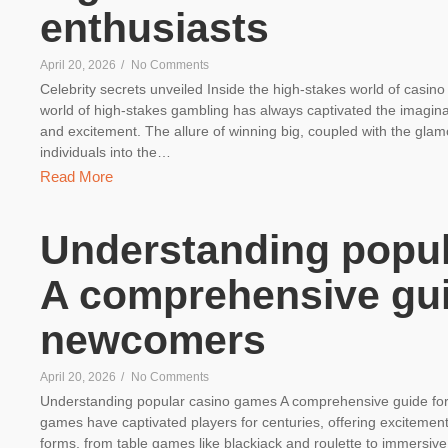
enthusiasts
April 20, 2026
/
No Comments
Celebrity secrets unveiled Inside the high-stakes world of casi
world of high-stakes gambling has always captivated the imaginati
and excitement. The allure of winning big, coupled with the gla
individuals into the…
Read More
Understanding popu
A comprehensive gui
newcomers
April 20, 2026
/
No Comments
Understanding popular casino games A comprehensive guide fo
games have captivated players for centuries, offering excitemen
forms, from table games like blackjack and roulette to immersiv