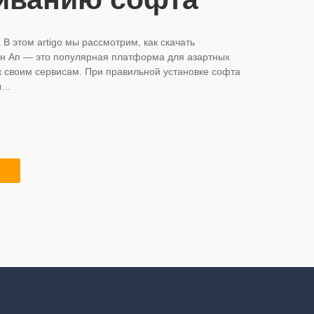
 этом artigo мы рассмотрим, как скачать
ин Ап — это популярная платформа для азартных
к своим сервисам. При правильной установке софта
сы…