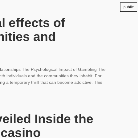
public
l effects of
ities and
elationships The Psychological Impact of Gambling The
oth individuals and the communities they inhabit. For
ng a temporary thrill that can become addictive. This
eiled Inside the
 casino