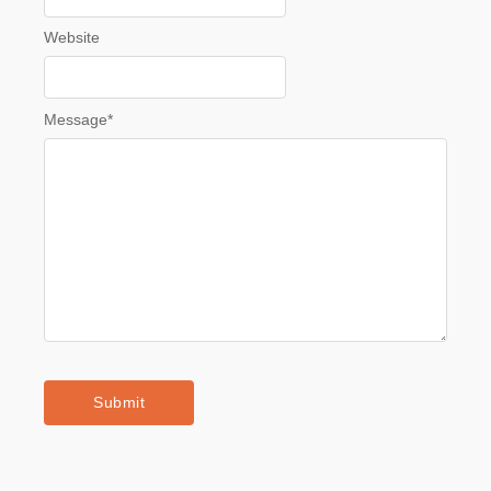
Website
Message
*