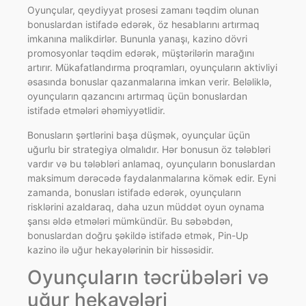
Oyunçular, qeydiyyat prosesi zamanı təqdim olunan
bonuslardan istifadə edərək, öz hesablarını artırmaq
imkanına malikdirlər. Bununla yanaşı, kazino dövri
promosyonlar təqdim edərək, müştərilərin marağını
artırır. Mükafatlandırma proqramları, oyunçuların aktivliyi
əsasında bonuslar qazanmalarına imkan verir. Beləliklə,
oyunçuların qazancını artırmaq üçün bonuslardan
istifadə etmələri əhəmiyyətlidir.
Bonusların şərtlərini başa düşmək, oyunçular üçün
uğurlu bir strategiya olmalıdır. Hər bonusun öz tələbləri
vardır və bu tələbləri anlamaq, oyunçuların bonuslardan
maksimum dərəcədə faydalanmalarına kömək edir. Eyni
zamanda, bonusları istifadə edərək, oyunçuların
risklərini azaldaraq, daha uzun müddət oyun oynama
şansı əldə etmələri mümkündür. Bu səbəbdən,
bonuslardan doğru şəkildə istifadə etmək, Pin-Up
kazino ilə uğur hekayələrinin bir hissəsidir.
Oyunçuların təcrübələri və
uğur hekayələri