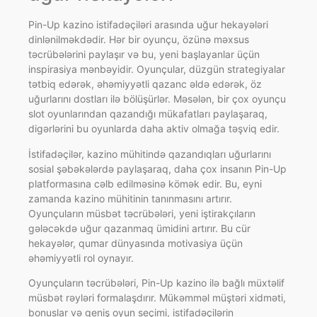
Pin-Up kazino istifadəçiləri arasında uğur hekayələri
dinlənilməkdədir. Hər bir oyunçu, özünə məxsus
təcrübələrini paylaşır və bu, yeni başlayanlar üçün
inspirasiya mənbəyidir. Oyunçular, düzgün strategiyalar
tətbiq edərək, əhəmiyyətli qazanc əldə edərək, öz
uğurlarını dostları ilə bölüşürlər. Məsələn, bir çox oyunçu
slot oyunlarından qazandığı mükafatları paylaşaraq,
digərlərini bu oyunlarda daha aktiv olmağa təşviq edir.
İstifadəçilər, kazino mühitində qazandıqları uğurlarını
sosial şəbəkələrdə paylaşaraq, daha çox insanın Pin-Up
platformasına cəlb edilməsinə kömək edir. Bu, eyni
zamanda kazino mühitinin tanınmasını artırır.
Oyunçuların müsbət təcrübələri, yeni iştirakçıların
gələcəkdə uğur qazanmaq ümidini artırır. Bu cür
hekayələr, qumar dünyasında motivasiya üçün
əhəmiyyətli rol oynayır.
Oyunçuların təcrübələri, Pin-Up kazino ilə bağlı müxtəlif
müsbət rəyləri formalaşdırır. Mükəmməl müştəri xidməti,
bonuslar və geniş oyun seçimi, istifadəçilərin