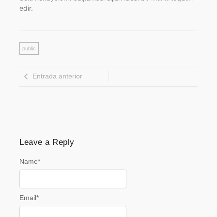
edir.
public
Entrada anterior
Leave a Reply
Name
*
Email
*