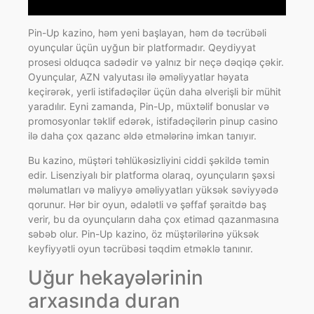
Pin-Up kazino, həm yeni başlayan, həm də təcrübəli
oyunçular üçün uyğun bir platformadır. Qeydiyyat
prosesi olduqca sadədir və yalnız bir neçə dəqiqə çəkir.
Oyunçular, AZN valyutası ilə əməliyyatlar həyata
keçirərək, yerli istifadəçilər üçün daha əlverişli bir mühit
yaradılır. Eyni zamanda, Pin-Up, müxtəlif bonuslar və
promosyonlar təklif edərək, istifadəçilərin pinup casino
ilə daha çox qazanc əldə etmələrinə imkan tanıyır.
Bu kazino, müştəri təhlükəsizliyini ciddi şəkildə təmin
edir. Lisenziyalı bir platforma olaraq, oyunçuların şəxsi
məlumatları və maliyyə əməliyyatları yüksək səviyyədə
qorunur. Hər bir oyun, ədalətli və şəffaf şəraitdə baş
verir, bu da oyunçuların daha çox etimad qazanmasına
səbəb olur. Pin-Up kazino, öz müştərilərinə yüksək
keyfiyyətli oyun təcrübəsi təqdim etməklə tanınır.
Uğur hekayələrinin
arxasında duran