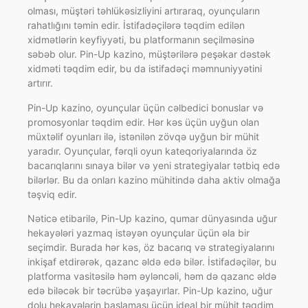
olması, müştəri təhlükəsizliyini artıraraq, oyunçuların
rahatlığını təmin edir. İstifadəçilərə təqdim edilən
xidmətlərin keyfiyyəti, bu platformanın seçilməsinə
səbəb olur. Pin-Up kazino, müştərilərə peşəkar dəstək
xidməti təqdim edir, bu da istifadəçi məmnuniyyətini
artırır.
Pin-Up kazino, oyunçular üçün cəlbedici bonuslar və
promosyonlar təqdim edir. Hər kəs üçün uyğun olan
müxtəlif oyunları ilə, istənilən zövqə uyğun bir mühit
yaradır. Oyunçular, fərqli oyun kateqoriyalarında öz
bacarıqlarını sınaya bilər və yeni strategiyalar tətbiq edə
bilərlər. Bu da onları kazino mühitində daha aktiv olmağa
təşviq edir.
Nəticə etibarilə, Pin-Up kazino, qumar dünyasında uğur
hekayələri yazmaq istəyən oyunçular üçün əla bir
seçimdir. Burada hər kəs, öz bacarıq və strategiyalarını
inkişaf etdirərək, qazanc əldə edə bilər. İstifadəçilər, bu
platforma vasitəsilə həm əyləncəli, həm də qazanc əldə
edə biləcək bir təcrübə yaşayırlar. Pin-Up kazino, uğur
dolu hekayələrin başlaması üçün ideal bir mühit təqdim