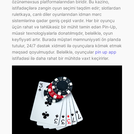
özünəməxsus platformalarından biridir. Bu kazino,
istifadəçilərə zəngin oyun seçimi təqdim edir; slotlardan
ruletkaya, canlı diler oyunlarından idman mərc
sistemlərinə qədər geniş çeşid vardır. Hər bir oyunçu
üçün rahat və təhlükəsiz bir mühit təmin edən Pin-Up,
müasir texnologiyalarla donatılmışdır, beləliklə, oyun
keyfiyyəti artır. Burada müştəri məmnuniyyəti ön planda
tutulur, 24/7 dəstək xidməti ilə oyunçulara kömək etmək
məqsəd qoyulmuşdur. Beləliklə, oyunçular
pin up app
istifadəsi ilə daha rahat bir mühitdə vaxt keçirirlər.